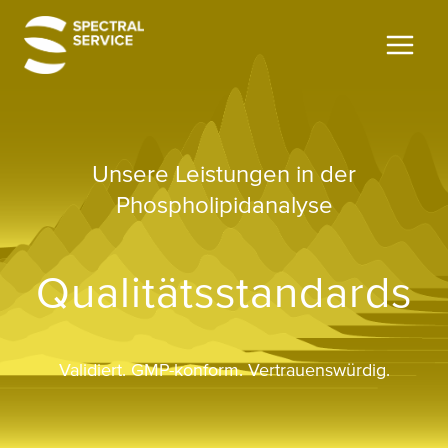
Zum
Inhalt
springen
Unsere Leistungen in der
Phospholipidanalyse
Qualitäts­standards
Validiert. GMP-konform. Vertrauenswürdig.