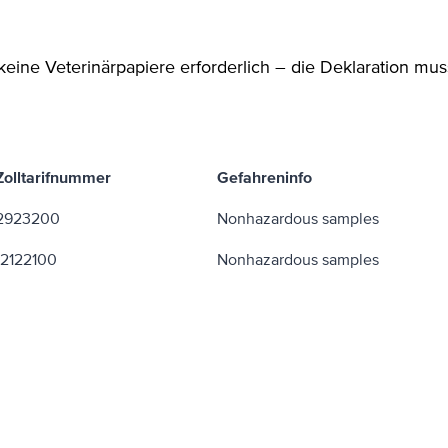
 keine Veterinärpapiere erforderlich – die Deklaration mu
Zolltarifnummer
Gefahreninfo
2923200
Nonhazardous samples
12122100
Nonhazardous samples