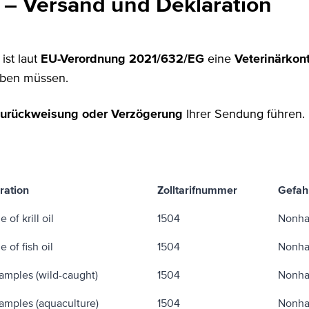
 – Versand und Deklaration
 ist laut
EU-Verordnung 2021/632/EG
eine
Veterinärkon
geben müssen.
urückweisung oder Verzögerung
Ihrer Sendung führen.
ration
Zolltarifnummer
Gefah
 of krill oil
1504
Nonha
 of fish oil
1504
Nonha
samples (wild-caught)
1504
Nonha
samples (aquaculture)
1504
Nonha