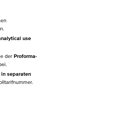
nen
n.
nalytical use
ie der
Proforma-
ei.
 in separaten
olltarifnummer.